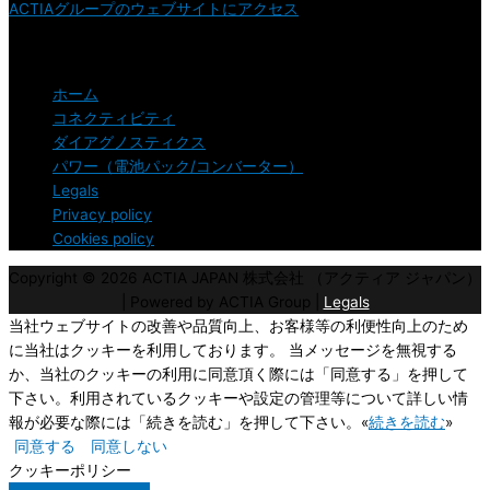
ACTIAグループのウェブサイトにアクセス
ナビゲーション
ホーム
コネクティビティ
ダイアグノスティクス
パワー（電池パック/コンバーター）
Legals
Privacy policy
Cookies policy
Copyright © 2026
ACTIA JAPAN 株式会社 （アクティア ジャパン）
| Powered by ACTIA Group |
Legals
当社ウェブサイトの改善や品質向上、お客様等の利便性向上のため
に当社はクッキーを利用しております。 当メッセージを無視する
か、当社のクッキーの利用に同意頂く際には「同意する」を押して
下さい。利用されているクッキーや設定の管理等について詳しい情
報が必要な際には「続きを読む」を押して下さい。«
続きを読む
»
同意する
同意しない
クッキーポリシー