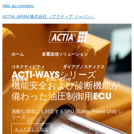
Aller au contenu
ACTIA JAPAN 株式会社 （アクティア ジャパン）
ホーム
多重送信ソリューション
コネクティビティ
ダイアグノスティクス
ACTI-WAYSシリーズ
企業情報
お問い合わせ
機能安全および診断機能が
備わった油圧制御用ECU
過酷な環境にも対応するSPU (Safety Power Unit) シ
リーズ
もっと詳しく知る