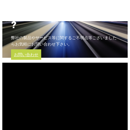
?
弊社の製品やサービス等に関するご不明点等ございました
らお気軽にお問い合わせ下さい。
お問い合わせ
ACTIA （アクティア）
ACTIA （アクティア）は今日の社会において、便利で ・安全で ・
「つながる」 ・持続可能なモビリティシステム実現のため新たな挑
戦に取り組むことを約束いたします。これは私たちACTIAグループ
で働くすべての人々の選択、方向性決定における指針となります。
会社創立以来、長年にわたり世界中のパートナーと信頼関係を築い
てまいりました。 16ヵ国24拠点における1000人の技術者を含む
3800人超の従業員とともに、地域 ・現場に密着したサービスを提供
していくことが私たちの使命です。