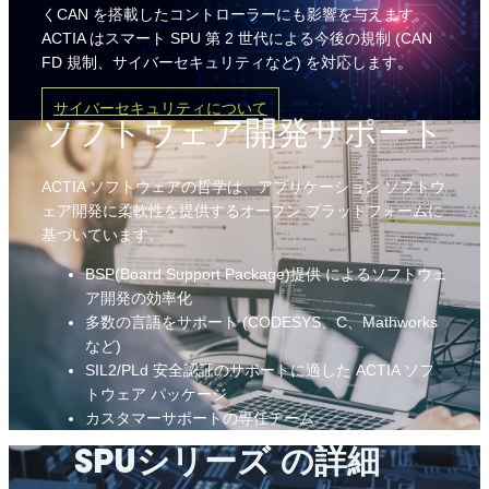
くCAN を搭載したコントローラーにも影響を与えます。
ACTIA はスマート SPU 第 2 世代による今後の規制 (CAN
FD 規制、サイバーセキュリティなど) を対応します。
サイバーセキュリティについて
ソフトウェア開発サポート
ACTIA ソフトウェアの哲学は、アプリケーション ソフトウ
ェア開発に柔軟性を提供するオープン プラットフォームに
基づいています。
BSP(Board Support Package)提供 によるソフトウェ
ア開発の効率化
多数の言語をサポート (CODESYS、C、Mathworks
など)
SIL2/PLd 安全認証のサポートに適した ACTIA ソフ
トウェア パッケージ
カスタマーサポートの専任チーム
SPUシリーズ の詳細