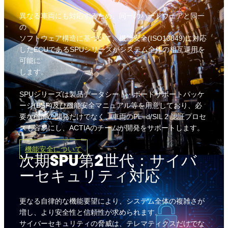
異なる車両にも対応するため、同一のハードウェアと同一
の
ソフトウェア構造に基づいて、機能安全(ISO13849)に対応
したECUであるSPUシリーズがシステム全体の相互運用を
可能に
します。
SPUシリーズは製品データシート・ボードサポートパッケ
ージ(BSP)及び機能安全マニュアル等を用意しており、必
要な機能の開発だけでなく、車両のPL=d/SIL 2 認証プロセ
スも容易にし、ACTIAのチームが開発をサポートします。
機能安全について
次期SPU第2世代：サイバ
ーセキュリティ対応
更なる自律的な機能要望により、システム全体の複雑さが
増し、より安全性と信頼性が求められます。
サイバーセキュリティの脅威は、テレマティクスだけでな